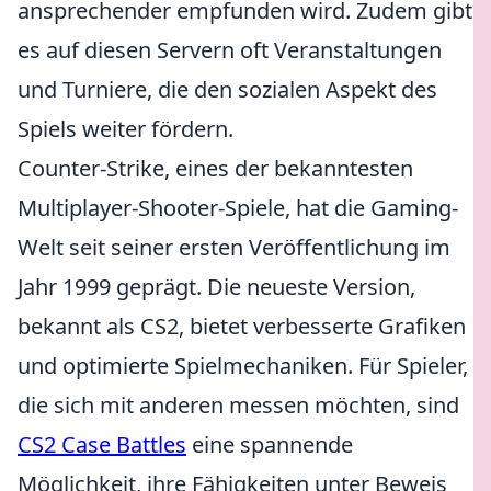
ansprechender empfunden wird. Zudem gibt
es auf diesen Servern oft Veranstaltungen
und Turniere, die den sozialen Aspekt des
Spiels weiter fördern.
Counter-Strike, eines der bekanntesten
Multiplayer-Shooter-Spiele, hat die Gaming-
Welt seit seiner ersten Veröffentlichung im
Jahr 1999 geprägt. Die neueste Version,
bekannt als CS2, bietet verbesserte Grafiken
und optimierte Spielmechaniken. Für Spieler,
die sich mit anderen messen möchten, sind
CS2 Case Battles
eine spannende
Möglichkeit, ihre Fähigkeiten unter Beweis