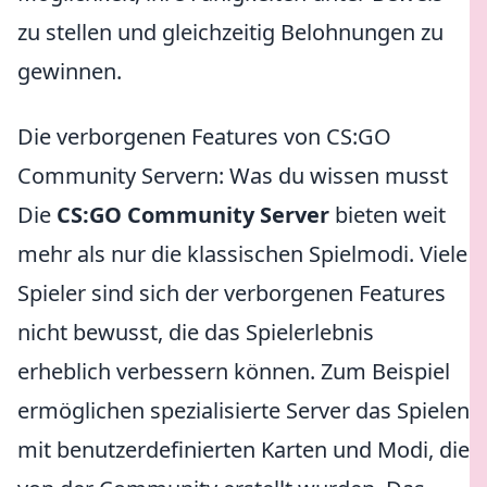
zu stellen und gleichzeitig Belohnungen zu
gewinnen.
Die verborgenen Features von CS:GO
Community Servern: Was du wissen musst
Die
CS:GO Community Server
bieten weit
mehr als nur die klassischen Spielmodi. Viele
Spieler sind sich der verborgenen Features
nicht bewusst, die das Spielerlebnis
erheblich verbessern können. Zum Beispiel
ermöglichen spezialisierte Server das Spielen
mit benutzerdefinierten Karten und Modi, die