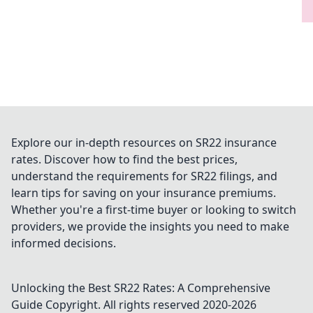
Explore our in-depth resources on SR22 insurance
rates. Discover how to find the best prices,
understand the requirements for SR22 filings, and
learn tips for saving on your insurance premiums.
Whether you're a first-time buyer or looking to switch
providers, we provide the insights you need to make
informed decisions.
Unlocking the Best SR22 Rates: A Comprehensive
Guide
Copyright. All rights reserved 2020-
2026