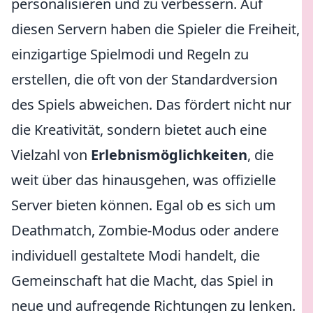
personalisieren und zu verbessern. Auf
diesen Servern haben die Spieler die Freiheit,
einzigartige Spielmodi und Regeln zu
erstellen, die oft von der Standardversion
des Spiels abweichen. Das fördert nicht nur
die Kreativität, sondern bietet auch eine
Vielzahl von
Erlebnismöglichkeiten
, die
weit über das hinausgehen, was offizielle
Server bieten können. Egal ob es sich um
Deathmatch, Zombie-Modus oder andere
individuell gestaltete Modi handelt, die
Gemeinschaft hat die Macht, das Spiel in
neue und aufregende Richtungen zu lenken.