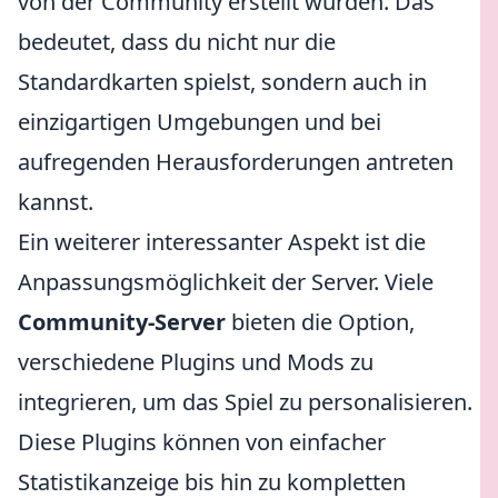
von der Community erstellt wurden. Das
bedeutet, dass du nicht nur die
Standardkarten spielst, sondern auch in
einzigartigen Umgebungen und bei
aufregenden Herausforderungen antreten
kannst.
Ein weiterer interessanter Aspekt ist die
Anpassungsmöglichkeit der Server. Viele
Community-Server
bieten die Option,
verschiedene Plugins und Mods zu
integrieren, um das Spiel zu personalisieren.
Diese Plugins können von einfacher
Statistikanzeige bis hin zu kompletten