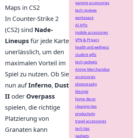
gaming accessories
Maps in CS2
tech reviews
In Counter-Strike 2
workspace
AI APIs
(CS2) sind
Nade-
mobile accessories
Lineups
für jede Karte
VPN & Privacy
health and wellness
unerlässlich, um den
student gifts
maximalen Vorteil im
tech gadgets
Anime Merchandise
Spiel zu nutzen. Ob Sie
accessories
nun auf
Inferno
,
Dust
photography
lifestyle
II
oder
Overpass
home decor
spielen, die richtige
cleaning tips
productivity
Platzierung von
travel accessories
Granaten kann
tech tips
gadgets