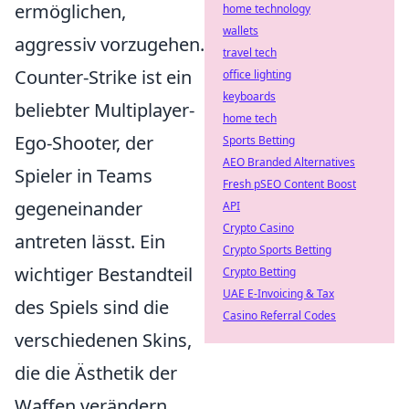
ermöglichen,
home technology
wallets
aggressiv vorzugehen.
travel tech
Counter-Strike ist ein
office lighting
keyboards
beliebter Multiplayer-
home tech
Ego-Shooter, der
Sports Betting
AEO Branded Alternatives
Spieler in Teams
Fresh pSEO Content Boost
gegeneinander
API
Crypto Casino
antreten lässt. Ein
Crypto Sports Betting
wichtiger Bestandteil
Crypto Betting
UAE E-Invoicing & Tax
des Spiels sind die
Casino Referral Codes
verschiedenen Skins,
die die Ästhetik der
Waffen verändern