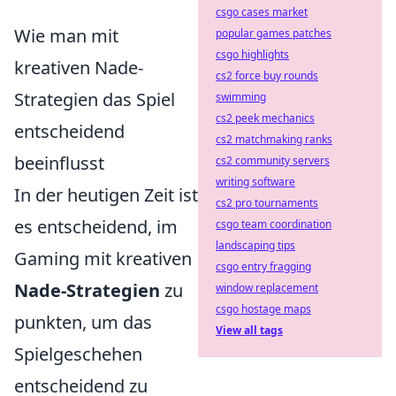
csgo cases market
Wie man mit
popular games patches
csgo highlights
kreativen Nade-
cs2 force buy rounds
Strategien das Spiel
swimming
cs2 peek mechanics
entscheidend
cs2 matchmaking ranks
beeinflusst
cs2 community servers
writing software
In der heutigen Zeit ist
cs2 pro tournaments
es entscheidend, im
csgo team coordination
landscaping tips
Gaming mit kreativen
csgo entry fragging
Nade-Strategien
zu
window replacement
csgo hostage maps
punkten, um das
View all tags
Spielgeschehen
entscheidend zu