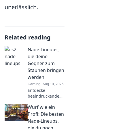
unerlässlich.
Related reading
Nade-Lineups,
die deine
Gegner zum
Staunen bringen
werden
Gaming
Aug 10, 2025
Entdecke
beeindruckende
Nade-Lineups, die
Wurf wie ein
deine Gegner
umhauen werden!
Profi: Die besten
Werde zum
Nade-Lineups,
Meister des Spiels
die du noch