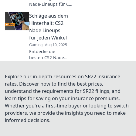
Nade-Lineups für CS2
und dominiere das
Schläge aus dem
Spiel! Verpass nicht
die besten Tricks und
Hinterhalt: CS2
Taktiken der Clan-
Nade Lineups
Kriegsgeheimnisse.
für jeden Winkel
Gaming
Aug 10, 2025
Entdecke die
besten CS2 Nade
Lineups für jeden
Winkel!
Perfektioniere dein
Explore our in-depth resources on SR22 insurance
Spiel und
rates. Discover how to find the best prices,
überrasche deine
understand the requirements for SR22 filings, and
Gegner im
learn tips for saving on your insurance premiums.
Hinterhalt!
Whether you're a first-time buyer or looking to switch
providers, we provide the insights you need to make
informed decisions.