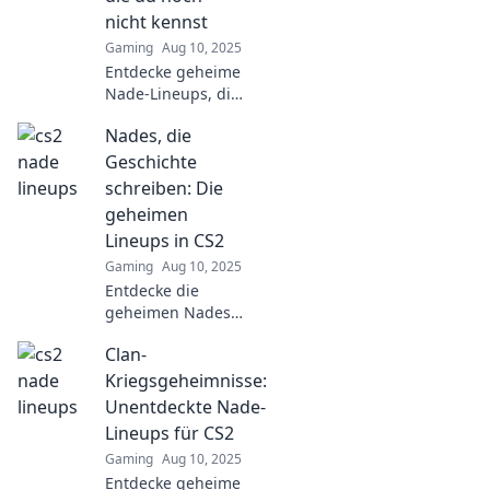
und überrasche
nicht kennst
alle!
Gaming
Aug 10, 2025
Entdecke geheime
Nade-Lineups, die
dein Spiel
Nades, die
revolutionieren!
Wurf wie ein Profi
Geschichte
und dominiere das
schreiben: Die
Feld. Jetzt
geheimen
reinschauen!
Lineups in CS2
Gaming
Aug 10, 2025
Entdecke die
geheimen Nades
in CS2, die das
Clan-
Spiel verändern!
Werde zum Profi
Kriegsgeheimnisse:
und dominiere mit
Unentdeckte Nade-
unseren
Lineups für CS2
exklusiven
Gaming
Aug 10, 2025
Lineups!
Entdecke geheime