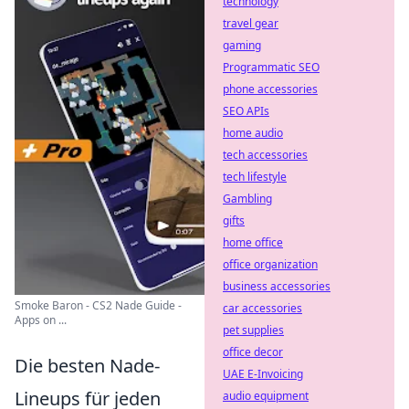
technology
travel gear
gaming
Programmatic SEO
phone accessories
SEO APIs
home audio
tech accessories
tech lifestyle
Gambling
gifts
home office
office organization
business accessories
Smoke Baron - CS2 Nade Guide -
car accessories
Apps on ...
pet supplies
office decor
Die besten Nade-
UAE E-Invoicing
Lineups für jeden
audio equipment