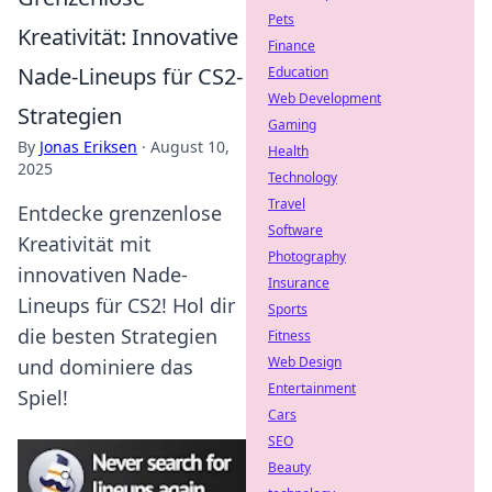
Pets
Kreativität: Innovative
Finance
Nade-Lineups für CS2-
Education
Web Development
Strategien
Gaming
By
Jonas Eriksen
·
August 10,
Health
2025
Technology
Travel
Entdecke grenzenlose
Software
Kreativität mit
Photography
innovativen Nade-
Insurance
Lineups für CS2! Hol dir
Sports
die besten Strategien
Fitness
Web Design
und dominiere das
Entertainment
Spiel!
Cars
SEO
Beauty