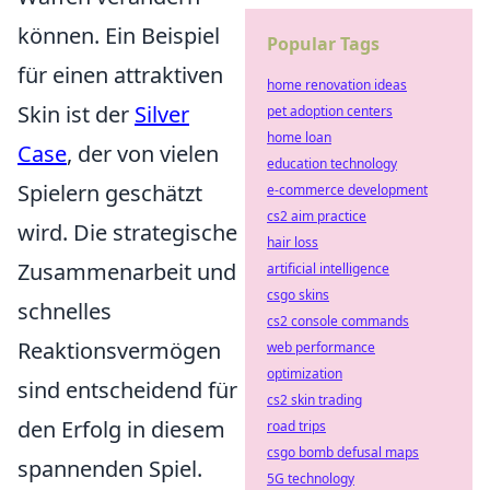
können. Ein Beispiel
Popular Tags
für einen attraktiven
home renovation ideas
Skin ist der
Silver
pet adoption centers
home loan
Case
, der von vielen
education technology
Spielern geschätzt
e-commerce development
cs2 aim practice
wird. Die strategische
hair loss
Zusammenarbeit und
artificial intelligence
csgo skins
schnelles
cs2 console commands
Reaktionsvermögen
web performance
optimization
sind entscheidend für
cs2 skin trading
den Erfolg in diesem
road trips
csgo bomb defusal maps
spannenden Spiel.
5G technology