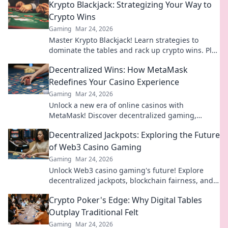
Krypto Blackjack: Strategizing Your Way to
Crypto Wins
Gaming
Mar 24, 2026
Master Krypto Blackjack! Learn strategies to
dominate the tables and rack up crypto wins. Play
smarter, win bigger.
Decentralized Wins: How MetaMask
Redefines Your Casino Experience
Gaming
Mar 24, 2026
Unlock a new era of online casinos with
MetaMask! Discover decentralized gaming,
enhanced security, and true ownership. Play
Decentralized Jackpots: Exploring the Future
smarter, win bigger.
of Web3 Casino Gaming
Gaming
Mar 24, 2026
Unlock Web3 casino gaming's future! Explore
decentralized jackpots, blockchain fairness, and
crypto thrills. Click to win big!
Crypto Poker's Edge: Why Digital Tables
Outplay Traditional Felt
Gaming
Mar 24, 2026