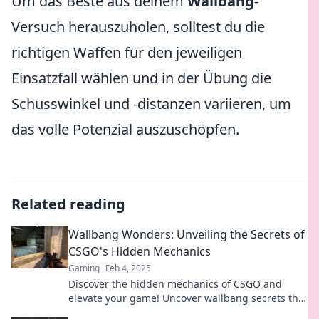
Um das Beste aus deinem
Wallbang
-
Versuch herauszuholen, solltest du die
richtigen Waffen für den jeweiligen
Einsatzfall wählen und in der Übung die
Schusswinkel und -distanzen variieren, um
das volle Potenzial auszuschöpfen.
Related reading
Wallbang Wonders: Unveiling the Secrets of
CSGO's Hidden Mechanics
Gaming
Feb 4, 2025
Discover the hidden mechanics of CSGO and
elevate your game! Uncover wallbang secrets that
every pro player knows!