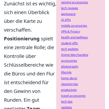
Zunächst ist es wichtig,
gaming accessories
tech reviews
sich einen Überblick
workspace
über die Karte zu
AI APIs
mobile accessories
verschaffen.
VPN & Privacy
Positionierung
spielt
health and wellness
student gifts
eine zentrale Rolle; die
tech gadgets
Kontrolle über
Anime Merchandise
accessories
Schlüsselbereiche wie
photography
die Büros und den Flur
lifestyle
home decor
ist entscheidend für
cleaning tips
den Gewinn von
productivity
travel accessories
Runden. Ein gut
tech tips
geplanter
Team-
gadgets