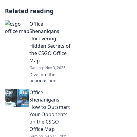
Related reading
Office
Shenanigans:
Uncovering
Hidden Secrets of
the CSGO Office
Map
Gaming
Nov 3, 2025
Dive into the
hilarious and
mysterious secrets
Office
of the CSGO office
map! Discover
Shenanigans:
hidden gems and
How to Outsmart
laugh along with
Your Opponents
our wild office tales!
on the CSGO
Office Map
Gaming
Sep 11, 2025