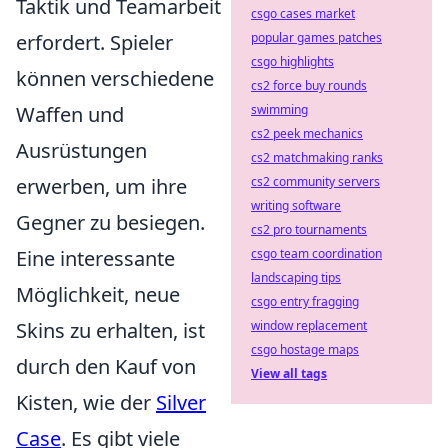
Taktik und Teamarbeit
csgo cases market
erfordert. Spieler
popular games patches
csgo highlights
können verschiedene
cs2 force buy rounds
Waffen und
swimming
cs2 peek mechanics
Ausrüstungen
cs2 matchmaking ranks
erwerben, um ihre
cs2 community servers
writing software
Gegner zu besiegen.
cs2 pro tournaments
Eine interessante
csgo team coordination
landscaping tips
Möglichkeit, neue
csgo entry fragging
Skins zu erhalten, ist
window replacement
csgo hostage maps
durch den Kauf von
View all tags
Kisten, wie der
Silver
Case
. Es gibt viele