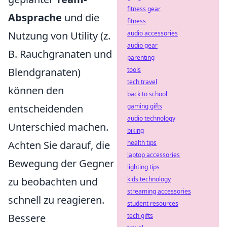
fitness gear
Absprache
und die
fitness
Nutzung von Utility (z.
audio accessories
audio gear
B. Rauchgranaten und
parenting
Blendgranaten)
tools
tech travel
können den
back to school
entscheidenden
gaming gifts
audio technology
Unterschied machen.
biking
Achten Sie darauf, die
health tips
laptop accessories
Bewegung der Gegner
lighting tips
zu beobachten und
kids technology
streaming accessories
schnell zu reagieren.
student resources
Bessere
tech gifts