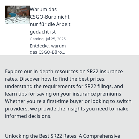
where CSGO
Warum das
madness collides
with cubicle chaos!
CSGO-Büro nicht
Uncover hilarious
nur für die Arbeit
tales and epic
gedacht ist
battles in your
Gaming
Jul 25, 2025
workspace!
Entdecke, warum
das CSGO-Büro
mehr als nur ein
Arbeitsplatz ist:
Spaß, Kreativität
Explore our in-depth resources on SR22 insurance
und Gemeinschaft
rates. Discover how to find the best prices,
warten auf dich!
understand the requirements for SR22 filings, and
learn tips for saving on your insurance premiums.
Whether you're a first-time buyer or looking to switch
providers, we provide the insights you need to make
informed decisions.
Unlocking the Best SR22 Rates: A Comprehensive