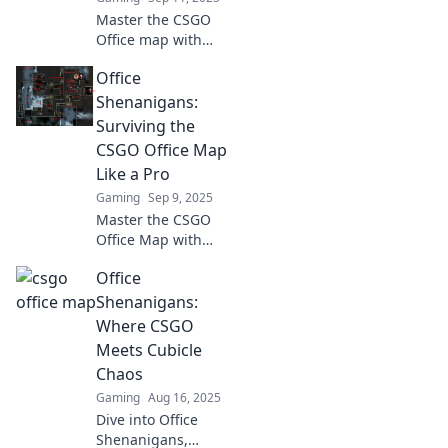
Master the CSGO
Office map with
clever tactics and
Office
stealthy strategies
to outsmart your
Shenanigans:
opponents. Elevate
Surviving the
your game now!
CSGO Office Map
Like a Pro
Gaming
Sep 9, 2025
Master the CSGO
Office Map with
expert tips and
Office
tricks! Discover how
to turn office chaos
Shenanigans:
into epic victories.
Where CSGO
Meets Cubicle
Chaos
Gaming
Aug 16, 2025
Dive into Office
Shenanigans,