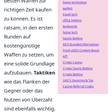
besten Waffen zur
home technology
richtigen Zeit kaufen
wallets
travel tech
zu können. Es ist
office lighting
ratsam, in den ersten
keyboards
home tech
Runden auf
Sports Betting
kostengünstige
AEO Branded Alternatives
Fresh pSEO Content Boost
Waffen zu setzen, um
API
eine solide Grundlage
Crypto Casino
Crypto Sports Betting
aufzubauen.
Taktiken
Crypto Betting
wie das Flanken der
UAE E-Invoicing & Tax
Casino Referral Codes
Gegner oder das
Nutzen von Überzahl
sind ebenfalls wichtig.