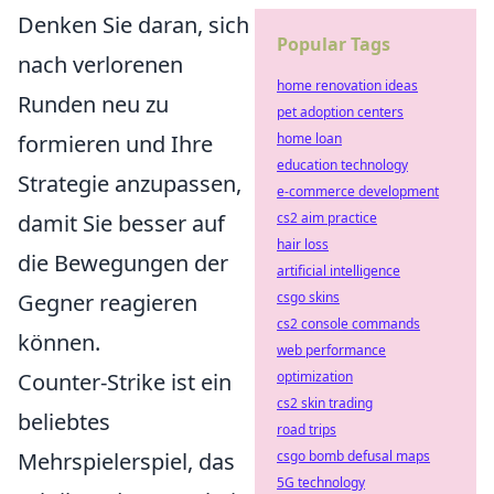
Denken Sie daran, sich
Popular Tags
nach verlorenen
home renovation ideas
Runden neu zu
pet adoption centers
formieren und Ihre
home loan
education technology
Strategie anzupassen,
e-commerce development
damit Sie besser auf
cs2 aim practice
hair loss
die Bewegungen der
artificial intelligence
Gegner reagieren
csgo skins
cs2 console commands
können.
web performance
Counter-Strike ist ein
optimization
cs2 skin trading
beliebtes
road trips
Mehrspielerspiel, das
csgo bomb defusal maps
5G technology