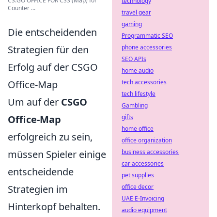
CS:GO OFFICE FOR CSS (Map) for
technology
Counter ...
travel gear
gaming
Die entscheidenden
Programmatic SEO
Strategien für den
phone accessories
SEO APIs
Erfolg auf der CSGO
home audio
Office-Map
tech accessories
tech lifestyle
Um auf der
CSGO
Gambling
Office-Map
gifts
home office
erfolgreich zu sein,
office organization
müssen Spieler einige
business accessories
car accessories
entscheidende
pet supplies
Strategien im
office decor
UAE E-Invoicing
Hinterkopf behalten.
audio equipment