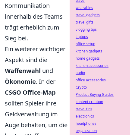
travel
Kommunikation
wearables
innerhalb des Teams
travel gadgets
travel gifts
trägt erheblich zum
vlogging tips
Sieg bei.
laptops
office setup
Ein weiterer wichtiger
kitchen gadgets
Aspekt sind die
home gadgets
kitchen accessories
Waffenwahl
und
audio
Ökonomie
. In der
office accessories
Crypto
CSGO Office-Map
Product Buying Guides
sollten Spieler ihre
content creation
travel tips
Geldverwaltung im
electronics
Auge behalten, um die
headphones
organization