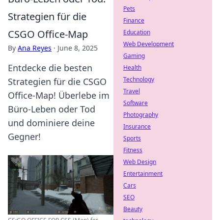
Pets
Strategien für die
Finance
CSGO Office-Map
Education
Web Development
By
Ana Reyes
·
June 8, 2025
Gaming
Entdecke die besten
Health
Technology
Strategien für die CSGO
Travel
Office-Map! Überlebe im
Software
Büro-Leben oder Tod
Photography
und dominiere deine
Insurance
Gegner!
Sports
Fitness
Web Design
Entertainment
Cars
SEO
Beauty