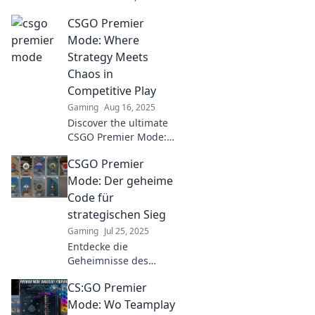
strategy meets skill!
CSGO Premier
Discover tips, tactics,
and expert insights to
Mode: Where
conquer the
Strategy Meets
competition.
Chaos in
Competitive Play
Gaming
Aug 16, 2025
Discover the ultimate
CSGO Premier Mode:
where strategic
CSGO Premier
brilliance collides with
chaos for thrilling
Mode: Der geheime
competitive action!
Code für
Don't miss out!
strategischen Sieg
Gaming
Jul 25, 2025
Entdecke die
Geheimnisse des
CSGO Premier Modus!
CS:GO Premier
Erhalte strategische
Tipps & Tricks, um
Mode: Wo Teamplay