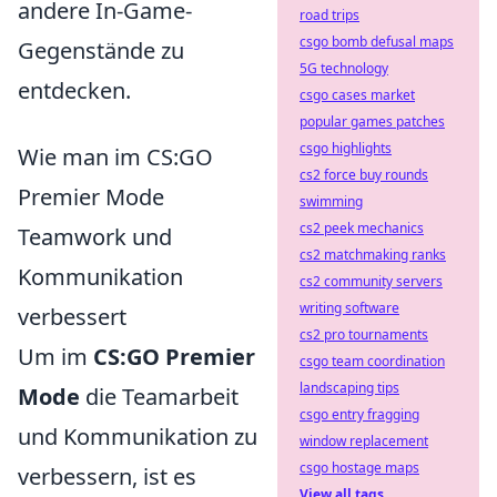
andere In-Game-
road trips
csgo bomb defusal maps
Gegenstände zu
5G technology
entdecken.
csgo cases market
popular games patches
csgo highlights
Wie man im CS:GO
cs2 force buy rounds
Premier Mode
swimming
cs2 peek mechanics
Teamwork und
cs2 matchmaking ranks
Kommunikation
cs2 community servers
writing software
verbessert
cs2 pro tournaments
Um im
CS:GO Premier
csgo team coordination
landscaping tips
Mode
die Teamarbeit
csgo entry fragging
und Kommunikation zu
window replacement
csgo hostage maps
verbessern, ist es
View all tags