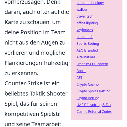
vorherzusagen. Denk
home technology
wallets
daran, auch öfter auf die
travel tech
Karte zu schauen, um
office lighting
keyboards
deine Position im Team
home tech
nicht aus den Augen zu
Sports Betting
AEO Branded
verlieren und mögliche
Alternatives
Flankierungen frühzeitig
Fresh pSEO Content
Boost
zu erkennen.
API
Counter-Strike ist ein
Crypto Casino
Crypto Sports Betting
beliebtes Taktik-Shooter-
Crypto Betting
Spiel, das für seinen
UAE E-Invoicing & Tax
Casino Referral Codes
kompetitiven Spielstil
und seine Teamarbeit