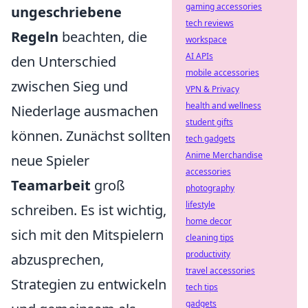
gaming accessories
ungeschriebene
tech reviews
Regeln
beachten, die
workspace
AI APIs
den Unterschied
mobile accessories
zwischen Sieg und
VPN & Privacy
health and wellness
Niederlage ausmachen
student gifts
können. Zunächst sollten
tech gadgets
Anime Merchandise
neue Spieler
accessories
Teamarbeit
groß
photography
lifestyle
schreiben. Es ist wichtig,
home decor
sich mit den Mitspielern
cleaning tips
productivity
abzusprechen,
travel accessories
Strategien zu entwickeln
tech tips
gadgets