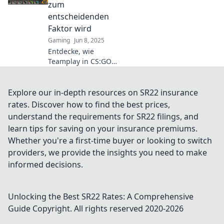
deine Gegner zu
zum
überlisten und zu
entscheidenden
siegen!
Faktor wird
Gaming
Jun 8, 2025
Entdecke, wie
Teamplay in CS:GO
Premier Mode zum
Schlüssel zum Sieg
wird! Tipps und
Explore our in-depth resources on SR22 insurance
Strategien, die deinen
rates. Discover how to find the best prices,
Erfolg garantieren!
understand the requirements for SR22 filings, and
learn tips for saving on your insurance premiums.
Whether you're a first-time buyer or looking to switch
providers, we provide the insights you need to make
informed decisions.
Unlocking the Best SR22 Rates: A Comprehensive
Guide
Copyright. All rights reserved 2020-
2026