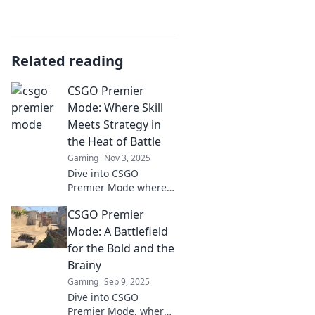
Related reading
CSGO Premier
Mode: Where Skill
Meets Strategy in
the Heat of Battle
Gaming
Nov 3, 2025
Dive into CSGO
Premier Mode where
elite skill and cunning
CSGO Premier
strategy collide.
Discover tips, tactics,
Mode: A Battlefield
and triumphs in the
for the Bold and the
ultimate battlefield!
Brainy
Gaming
Sep 9, 2025
Dive into CSGO
Premier Mode, where