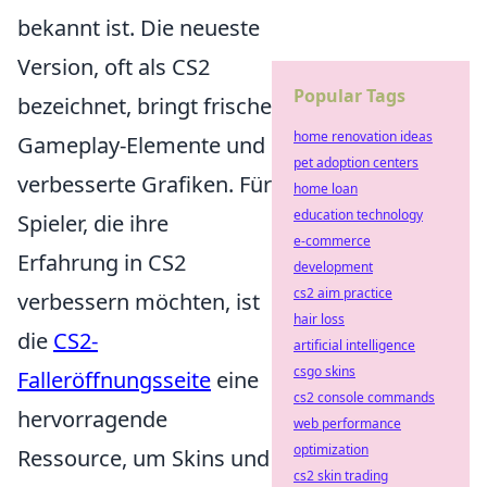
bekannt ist. Die neueste
Version, oft als CS2
Popular Tags
bezeichnet, bringt frische
home renovation ideas
Gameplay-Elemente und
pet adoption centers
verbesserte Grafiken. Für
home loan
education technology
Spieler, die ihre
e-commerce
Erfahrung in CS2
development
cs2 aim practice
verbessern möchten, ist
hair loss
die
CS2-
artificial intelligence
csgo skins
Falleröffnungsseite
eine
cs2 console commands
hervorragende
web performance
optimization
Ressource, um Skins und
cs2 skin trading