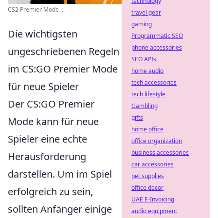
technology
CS2 Premier Mode ...
travel gear
gaming
Die wichtigsten
Programmatic SEO
phone accessories
ungeschriebenen Regeln
SEO APIs
im CS:GO Premier Mode
home audio
tech accessories
für neue Spieler
tech lifestyle
Der CS:GO Premier
Gambling
gifts
Mode kann für neue
home office
Spieler eine echte
office organization
business accessories
Herausforderung
car accessories
darstellen. Um im Spiel
pet supplies
office decor
erfolgreich zu sein,
UAE E-Invoicing
sollten Anfänger einige
audio equipment